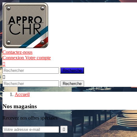
Contactez-nous
Connexion
Votre compte

Recherche

Recherche
Accueil
Nos magasins
Recevez nos offres spéciales
