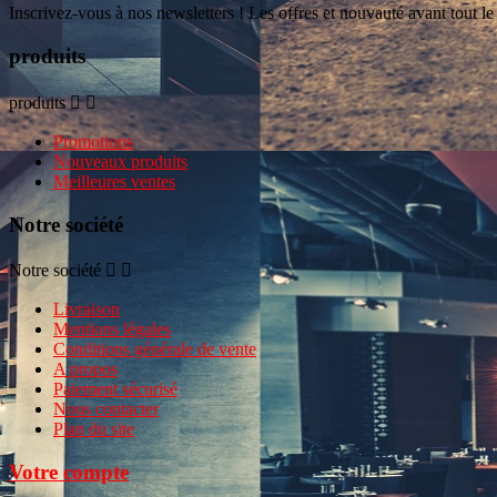
Inscrivez-vous à nos newsletters ! Les offres et nouvauté avant tout l
produits
produits


Promotions
Nouveaux produits
Meilleures ventes
Notre société
Notre société


Livraison
Mentions légales
Conditions générale de vente
A propos
Paiement sécurisé
Nous contacter
Plan du site
Votre compte