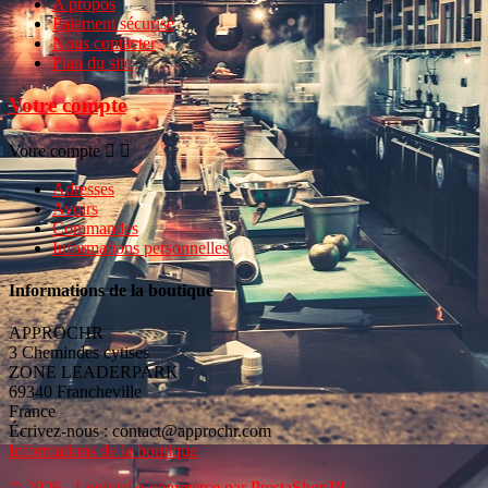
A propos
Paiement sécurisé
Nous contacter
Plan du site
Votre compte
Votre compte


Adresses
Avoirs
Commandes
Informations personnelles
Informations de la boutique
APPROCHR
3 Chemindes cytises
ZONE LEADERPARK
69340 Francheville
France
Écrivez-nous :
contact@approchr.com
Informations de la boutique
© 2026 - Logiciel e-commerce par PrestaShop™