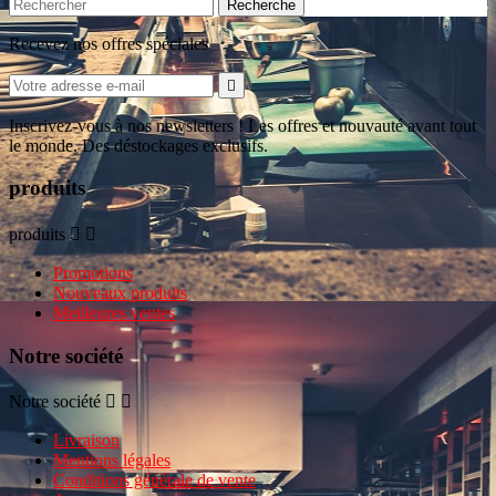
Recherche
Recevez nos offres spéciales

Inscrivez-vous à nos newsletters ! Les offres et nouvauté avant tout
le monde. Des déstockages exclusifs.
produits
produits


Promotions
Nouveaux produits
Meilleures ventes
Notre société
Notre société


Livraison
Mentions légales
Conditions générale de vente